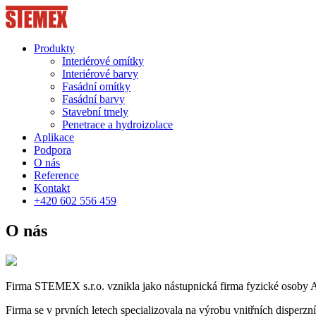
Produkty
Interiérové omítky
Interiérové barvy
Fasádní omítky
Fasádní barvy
Stavební tmely
Penetrace a hydroizolace
Aplikace
Podpora
O nás
Reference
Kontakt
+420 602 556 459
O nás
Firma STEMEX s.r.o. vznikla jako nástupnická firma fyzické oso
Firma se v prvních letech specializovala na výrobu vnitřních disperzní