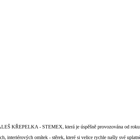
by ALEŠ KŘEPELKA - STEMEX, která je úspěšně provozována od roku
ch, interiérových omítek - stěrek, které si velice rychle našly své upla