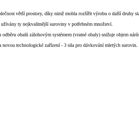
ečnost větší prostory, díky nimž mohla rozšířit výrobu o další druhy st
žívány ty nejkvalitnější suroviny v potřebném množství.
 odběru obalů zálohovým systémem (vratné obaly) snižuje objem nár
 novou technologické zařízení - 3 sila pro dávkování mletých surovin.