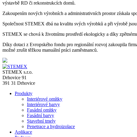
výstavbě RD či rekonstrukcích domů.
Zakoupením nových výrobních a administrativních prostor získala spol
Společnost STEMEX dbá na kvalitu svých výrobků a při výrobě jsou u
STEMEX se chová k životnímu prostředí ekologicky a díky zpětnému
Díky dotaci z Evropského fondu pro regionální rozvoj zakoupila firma
možné zrušit těžkou manuální práci zaměstnanců.
STEMEX s.r.o.
Drhovice 91
391 31 Drhovice
Produkty
Interiérové omítky
Interiérové barvy
Fasádní omítky
Fasádní barvy
Stavební tmely
Penetrace a hydroizolace
Aplikace